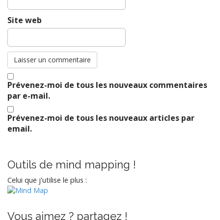
Site web
Prévenez-moi de tous les nouveaux commentaires
par e-mail.
Prévenez-moi de tous les nouveaux articles par
http://domi
email.
nique.dem
aegdt.fr/je-
fais-aussi-
des-calins-
Outils de mind mapping !
aux-
Celui que j'utilise le plus :
facsistes-
et-aux-
pedophiles
/">
Vous aimez ? partagez !