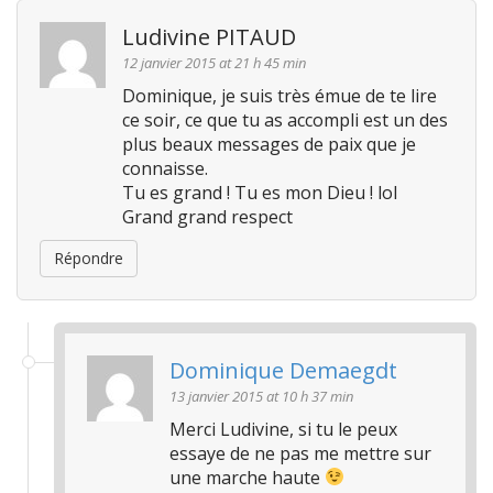
a
t
Ludivine PITAUD
i
12 janvier 2015 at 21 h 45 min
o
Dominique, je suis très émue de te lire
n
ce soir, ce que tu as accompli est un des
plus beaux messages de paix que je
connaisse.
Tu es grand ! Tu es mon Dieu ! lol
Grand grand respect
Répondre
Dominique Demaegdt
13 janvier 2015 at 10 h 37 min
Merci Ludivine, si tu le peux
essaye de ne pas me mettre sur
une marche haute