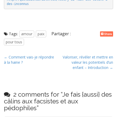
des-inconnus
Partager :
Tags:
amour
paix
pour tous
P
← Comment vais-je répondre
Valoriser, révéler et mettre en
à la haine ?
valeur les potentiels d’un
o
enfant – Introduction →
s
t
n
a
2 comments for “
Je fais {aussi} des
v
câlins aux facsistes et aux
i
pédophiles
”
g